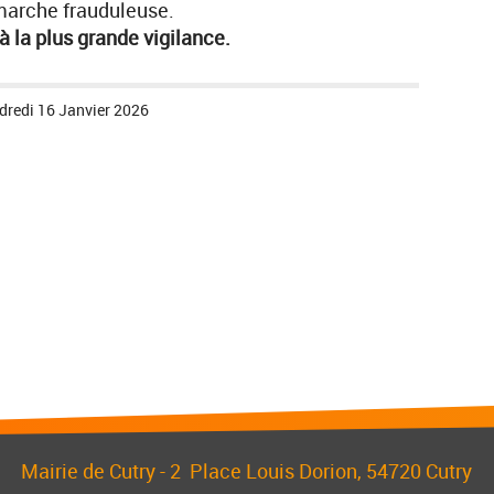
marche frauduleuse.
à la plus grande vigilance.
dredi 16 Janvier 2026
Mairie de Cutry -
2 Place Louis Dorion
, 54720 Cutry