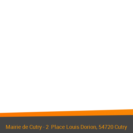
Mairie de Cutry -
2 Place Louis Dorion
, 54720 Cutry