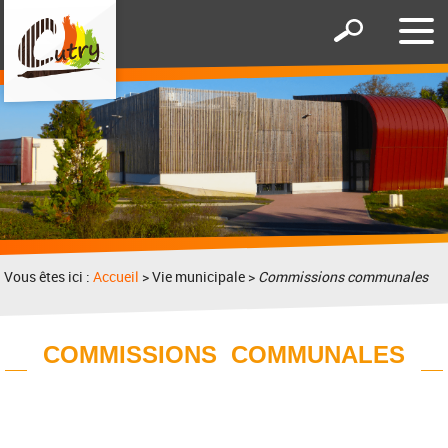
Affic
Afficher
le
le
men
formulaire
de
recherche
Vous êtes ici :
Accueil
> Vie municipale >
Commissions communales
COMMISSIONS COMMUNALES
c