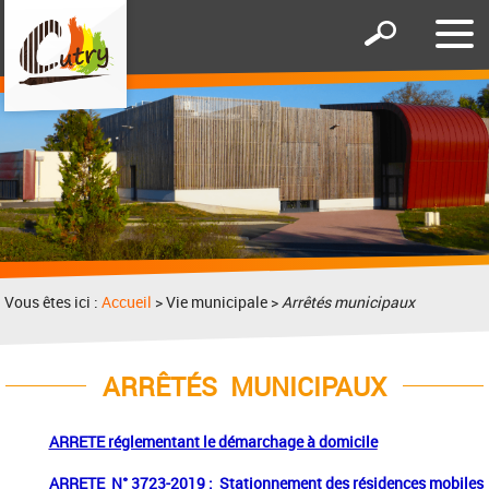
Affic
Afficher
le
le
men
formulaire
de
recherche
Vous êtes ici :
Accueil
> Vie municipale >
Arrêtés municipaux
ARRÊTÉS MUNICIPAUX
ARRETE réglementant le démarchage à domicile
ARRETE N° 3723-2019 : Stationnement des résidences mobiles