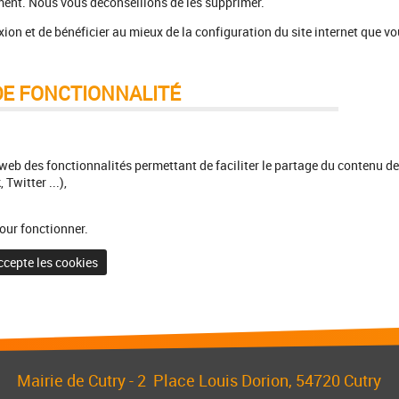
ement. Nous vous déconseillons de les supprimer.
exion et de bénéficier au mieux de la configuration du site internet que v
DE FONCTIONNALITÉ
web des fonctionnalités permettant de faciliter le partage du contenu de
Twitter ...),
our fonctionner.
ccepte les cookies
Mairie de Cutry -
2 Place Louis Dorion
, 54720 Cutry