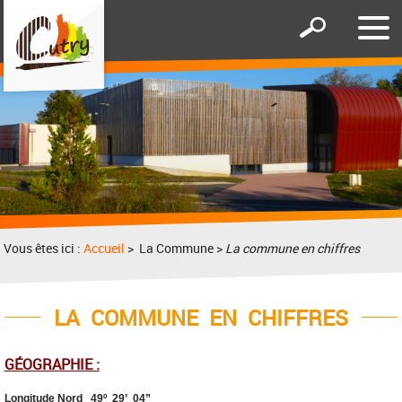
Affic
Afficher
le
le
men
formulaire
de
recherche
Vous êtes ici :
Accueil
> La Commune >
La commune en chiffres
LA COMMUNE EN CHIFFRES
GÉOGRAPHIE :
Longitude Nord 49º 29’ 04”