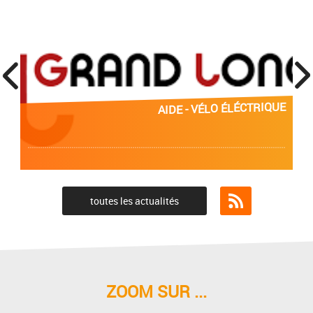
prev
next
AIDE - VÉLO ÉLÉCTRIQUE
toutes les actualités
Flux RSS
ZOOM SUR ...