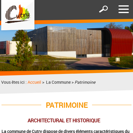
Affic
Afficher
le
le
men
formulaire
de
recherche
Vous êtes ici :
Accueil
> La Commune >
Patrimoine
PATRIMOINE
ARCHITECTURAL ET HISTORIQUE
La commune de Cutry dispose de divers éléments caractéristiques du