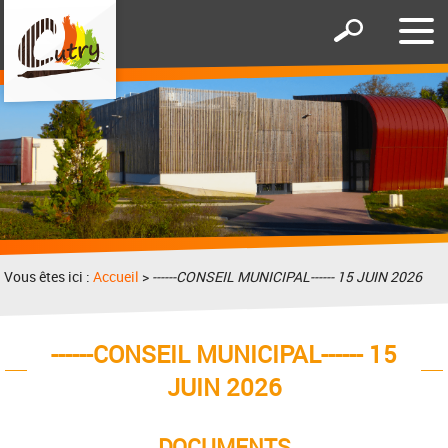
Affic
Afficher
le
le
men
formulaire
de
recherche
Vous êtes ici :
Accueil
>
------CONSEIL MUNICIPAL------ 15 JUIN 2026
------CONSEIL MUNICIPAL------ 15
JUIN 2026
DOCUMENTS