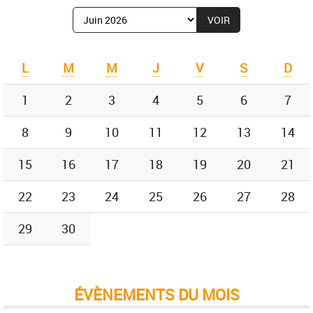
Afficher
le
mois
de
L
M
M
J
V
S
D
:
1
2
3
4
5
6
7
8
9
10
11
12
13
14
15
16
17
18
19
20
21
22
23
24
25
26
27
28
29
30
ÉVÈNEMENTS DU MOIS