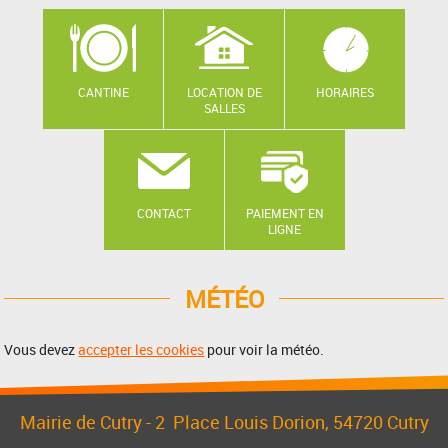
CANTINE
LOCATION DE
HORAIRES
SALLES
CONTACT
PAIEMENT EN
LIGNE
MÉTÉO
Vous devez
accepter les cookies
pour voir la météo.
Mairie de Cutry -
2 Place Louis Dorion
, 54720 Cutry